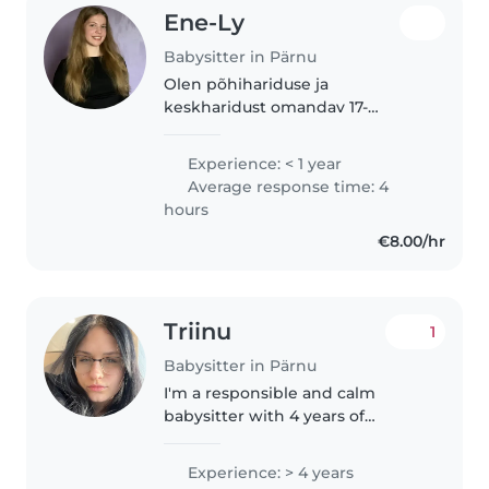
Ene-Ly
Babysitter in Pärnu
Olen põhihariduse ja
keskharidust omandav 17-
aastane noor, kes on
vastutustundlik, sportlik ja hooliv.
Experience: < 1 year
Ning valdan eesti ja inglise keelt.
Average response time: 4
Mul on kogemusi laste
hours
hoidmisega alates pisikestest..
€8.00/hr
Triinu
1
Babysitter in Pärnu
I'm a responsible and calm
babysitter with 4 years of
experience caring for babies,
toddlers, and preschoolers. I
Experience: > 4 years
speak English and Estonian and