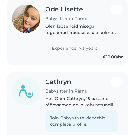
Ode Lisette
Babysitter in Pärnu
Olen lapsehoidmisega
tegelenud nüüdseks üle kolme
aasta. Alustasin erahoius oma
teekonda täiskohaga, enne seda
Experience: > 3 years
olin abistanud lasteaias ja käinud
€10.00/hr
perede juures lapsi hoidmas.
Peale..
Cathryn
Babysitter in Pärnu
Hei! Olen Cathryn, 15-aastane
rõõmsameelne ja kohusetundlik
neiu, kes otsib kooli kõrvalt
lapsehoiu tööd nädala õhtuti või
Join Babysits to view this
lõunati. Olen abivalmis,
complete profile.
usaldusväärne ja tulen hästi