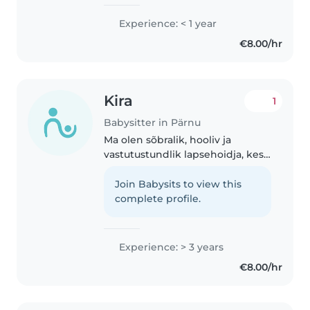
toime..
Experience: < 1 year
€8.00/hr
Kira
1
Babysitter in Pärnu
Ma olen sõbralik, hooliv ja
vastutustundlik lapsehoidja, kes
on valmis aidama teid lastega.
Ma olen töötanud lapsehoidjana
Join Babysits to view this
5 aastat. Ma olen valmis tooma
complete profile.
lastele joonistamist, lugemist..
Experience: > 3 years
€8.00/hr