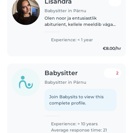
Lisandra
Babysitter in Pärnu
Olen noor ja entusiastlik
abiturient, kellele meeldib väga
lastega aega veeta ning
nendega tegeleda. Olen hooliv,
Experience: < 1 year
kannatlik ja positiivse
€8.00/hr
ellusuhtumisega ning püüan
alati luua lapsele..
Babysitter
2
Babysitter in Pärnu
Join Babysits to view this
complete profile.
Experience: > 10 years
Average response time: 21