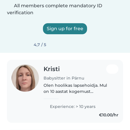
All members complete mandatory ID
verification
Sign up for free
4,7 / 5
Kristi
Babysitter in Pärnu
Olen hoolikas lapsehoidja. Mul
on 10 aastat kogemust
töötamaks väikeste ja koolieelses
eas lastega. Lisaks eesti ja inglise
Experience: > 10 years
keelele, räägin ka norra keelt.
€10.00/hr
Oskused, mida saan pakkuda,..