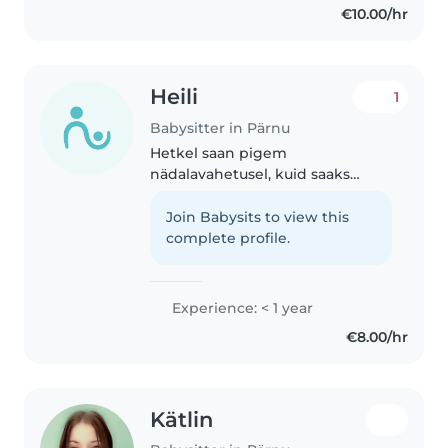
€10.00/hr
love engaging children with
drawing,..
Heili
1
Babysitter in Pärnu
Hetkel saan pigem
nädalavahetusel, kuid saaks
läbirääkida selles osas. Suvel saab
peaaegu koguaeg. Lapses väga
Join Babysits to view this
meeldivad ob endal 2 õde-venda
complete profile.
ja minu lähedastel on ka palju
lapsi kellega..
Experience: < 1 year
€8.00/hr
Kätlin