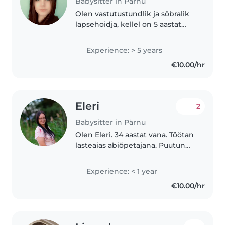
Babysitter in Pärnu
Olen vastutustundlik ja sõbralik
lapsehoidja, kellel on 5 aastat
kogemust imikute, väikelaste ja
koolieelsete lastega töötamisel.
Experience: > 5 years
Meeldib väga lastega joonistada,
€10.00/hr
lugeda neile raamatuid..
Eleri
2
Babysitter in Pärnu
Olen Eleri. 34 aastat vana. Töötan
lasteaias abiõpetajana. Puutun
igapäevaselt kokku 4-6 aastaste
lastega. Endal on kodus 7
Experience: < 1 year
aastane. Laste hoidmisel oleks ka
€10.00/hr
minu tütar abiks ja
mängukaaslane..