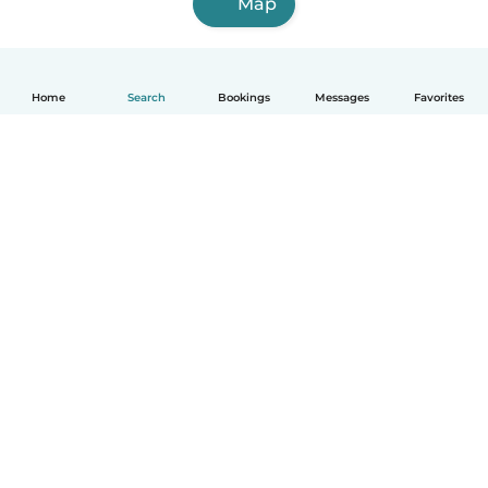
Map
Home
Search
Bookings
Messages
Favorites
English
How it works
Help
Terms & Privacy
Pricing
Company details
Babysits for Work
Community standards