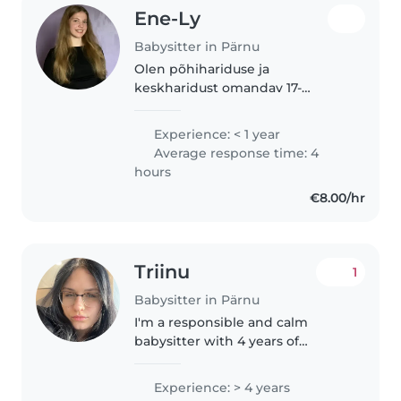
Ene-Ly
Babysitter in Pärnu
Olen põhihariduse ja
keskharidust omandav 17-
aastane noor, kes on
vastutustundlik, sportlik ja hooliv.
Experience: < 1 year
Ning valdan eesti ja inglise keelt.
Average response time: 4
Mul on kogemusi laste
hours
hoidmisega alates pisikestest..
€8.00/hr
Triinu
1
Babysitter in Pärnu
I'm a responsible and calm
babysitter with 4 years of
experience caring for babies,
toddlers, and preschoolers. I
Experience: > 4 years
speak English and Estonian and