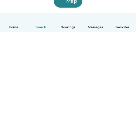
Map
Home
Search
Bookings
Messages
Favorites
English
How it works
Help
Terms & Privacy
Pricing
Company details
Babysits for Work
Community standards