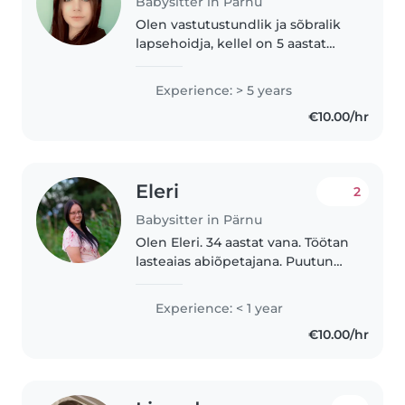
Babysitter in Pärnu
Olen vastutustundlik ja sõbralik
lapsehoidja, kellel on 5 aastat
kogemust imikute, väikelaste ja
koolieelsete lastega töötamisel.
Experience: > 5 years
Meeldib väga lastega joonistada,
€10.00/hr
lugeda neile raamatuid..
Eleri
2
Babysitter in Pärnu
Olen Eleri. 34 aastat vana. Töötan
lasteaias abiõpetajana. Puutun
igapäevaselt kokku 4-6 aastaste
lastega. Endal on kodus 7
Experience: < 1 year
aastane. Laste hoidmisel oleks ka
€10.00/hr
minu tütar abiks ja
mängukaaslane..