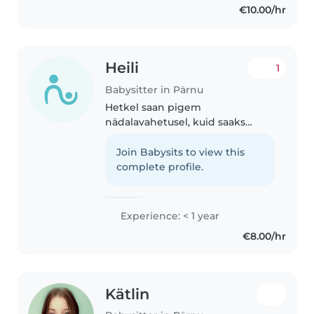
€10.00/hr
love engaging children with
drawing,..
Heili
1
Babysitter in Pärnu
Hetkel saan pigem
nädalavahetusel, kuid saaks
läbirääkida selles osas. Suvel saab
peaaegu koguaeg. Lapses väga
Join Babysits to view this
meeldivad ob endal 2 õde-venda
complete profile.
ja minu lähedastel on ka palju
lapsi kellega..
Experience: < 1 year
€8.00/hr
Kätlin