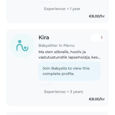
toime..
Experience: < 1 year
€8.00/hr
Kira
1
Babysitter in Pärnu
Ma olen sõbralik, hooliv ja
vastutustundlik lapsehoidja, kes
on valmis aidama teid lastega.
Ma olen töötanud lapsehoidjana
Join Babysits to view this
5 aastat. Ma olen valmis tooma
complete profile.
lastele joonistamist, lugemist..
Experience: > 3 years
€8.00/hr