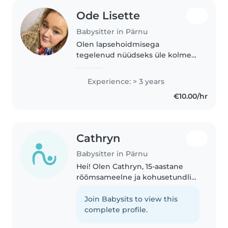
Ode Lisette
Babysitter in Pärnu
Olen lapsehoidmisega
tegelenud nüüdseks üle kolme
aasta. Alustasin erahoius oma
teekonda täiskohaga, enne seda
Experience: > 3 years
olin abistanud lasteaias ja käinud
€10.00/hr
perede juures lapsi hoidmas.
Peale..
Cathryn
Babysitter in Pärnu
Hei! Olen Cathryn, 15-aastane
rõõmsameelne ja kohusetundlik
neiu, kes otsib kooli kõrvalt
lapsehoiu tööd nädala õhtuti või
Join Babysits to view this
lõunati. Olen abivalmis,
complete profile.
usaldusväärne ja tulen hästi