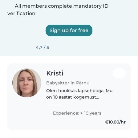
All members complete mandatory ID
verification
Sign up for free
4,7 / 5
Kristi
Babysitter in Pärnu
Olen hoolikas lapsehoidja. Mul
on 10 aastat kogemust
töötamaks väikeste ja koolieelses
eas lastega. Lisaks eesti ja inglise
Experience: > 10 years
keelele, räägin ka norra keelt.
€10.00/hr
Oskused, mida saan pakkuda,..