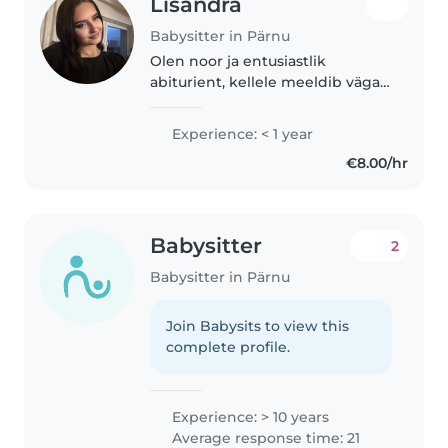
Lisandra
Babysitter in Pärnu
Olen noor ja entusiastlik
abiturient, kellele meeldib väga
lastega aega veeta ning
nendega tegeleda. Olen hooliv,
Experience: < 1 year
kannatlik ja positiivse
€8.00/hr
ellusuhtumisega ning püüan
alati luua lapsele..
Babysitter
2
Babysitter in Pärnu
Join Babysits to view this
complete profile.
Experience: > 10 years
Average response time: 21