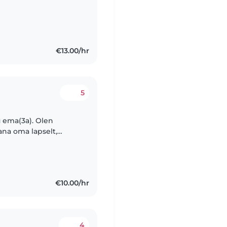
€13.00/hr
5
u ema(3a). Olen
na oma lapselt,
t(nüüdseks 14a).
€10.00/hr
4