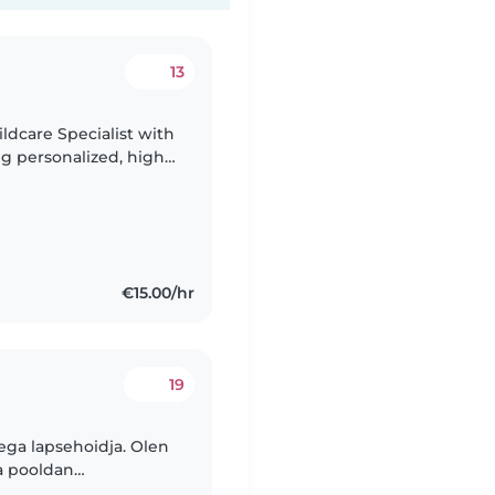
13
ldcare Specialist with
ng personalized, high-
 preschoolers. My
€15.00/hr
19
ega lapsehoidja. Olen
a pooldan
tusstiili, palju aega