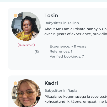
Tosin
Babysitter in Tallinn
About Me I am a Private Nanny & Chi
over 15 years of experience, providi
quality care for infants, toddlers, and
Expertise..
Supersitter
Experience: > 11 years
References: 1
(5)
Verified bookings: 7
Kadri
Babysitter in Rapla
Pikaajalise kogemusega ja soovitust
kohusetundlik, täpne, empaatiline j
rahumeelset ja lapsest lähtuvat kasva