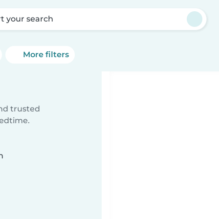
rt your search
More filters
ind trusted
bedtime.
n