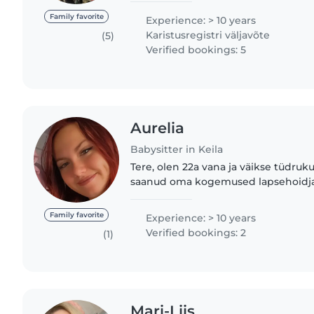
värskes õhus ning ekraanivaba..
Family favorite
Experience: > 10 years
Karistusregistri väljavõte
(5)
Verified bookings: 5
Aurelia
Babysitter in Keila
Tere, olen 22a vana ja väikse tüdruk
saanud oma kogemused lapsehoidja
õelastelt (nüüdseks 15a ja 10a) ja õel
Lapsehoidmisega olen tegelenud..
Family favorite
Experience: > 10 years
Verified bookings: 2
(1)
Mari-Liis