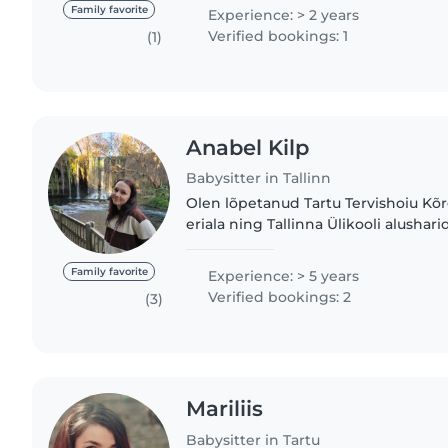
kasvatada oma pere lapsi ja käinud a
Family favorite
Experience: > 2 years
Verified bookings: 1
(1)
Anabel Kilp
Babysitter in Tallinn
Olen lõpetanud Tartu Tervishoiu Kõr
eriala ning Tallinna Ülikooli alusha
eriala. Samuti olen töötanud aasta au
käinud Hispaanias..
Family favorite
Experience: > 5 years
Verified bookings: 2
(3)
Mariliis
Babysitter in Tartu