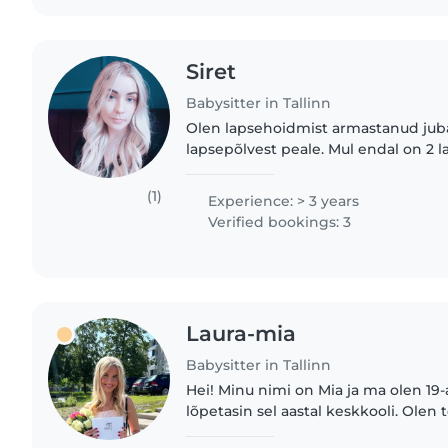
Siret
Babysitter in Tallinn
Olen lapsehoidmist armastanud juba
lapsepõlvest peale. Mul endal on 2 las
poeg. Olen nendega väga pikalt ko
neid õppetöös ja muudes..
(1)
Experience: > 3 years
Verified bookings: 3
Laura-mia
Babysitter in Tallinn
Hei! Minu nimi on Mia ja ma olen 19
lõpetasin sel aastal keskkooli. Olen
lapsehoidmisega juba päris pikalt. 