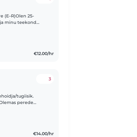
re (E–R)Olen 25-
 ja minu teekond
 kui hoidsin oma
€12.00/hr
3
hoidja/tugiisik.
€14.00/hr