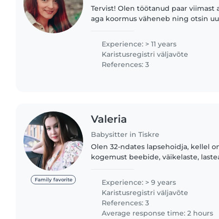
Tervist! Olen töötanud paar viimast aastat 2-3 pere juures,
aga koormus väheneb ning otsin uut 
lastega tegutsemisel ja perenaisetöödes
soovides,..
Experience: > 11 years
Karistusregistri väljavõte
References: 3
Valeria
Babysitter in Tiskre
Olen 32-ndates lapsehoidja, kellel on
kogemust beebide, väikelaste, lasteai
lastega. Olen lapsehoidmises hoolilik
lõbus. Oskan..
Family favorite
Experience: > 9 years
Karistusregistri väljavõte
References: 3
Average response time: 2 hours