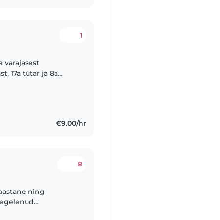
1
 varajasest
t, 17a tütar ja 8a
dune olnud, toetanud
€9.00/hr
8
-aastane ning
 tegelenud
Olen aidanud