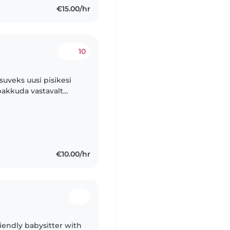
€15.00/hr
10
suveks uusi pisikesi
pakkuda vastavalt
€10.00/hr
friendly babysitter with