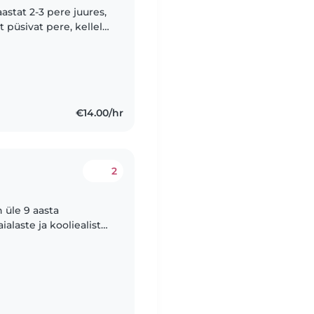
püsivat pere, kellele
 abiks olla. Head
€14.00/hr
2
 üle 9 aasta
alaste ja kooliealiste
, vastutustundlik ja