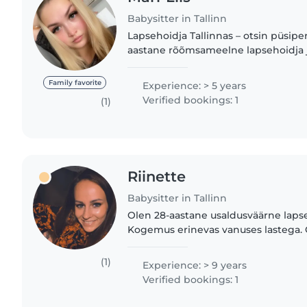
Babysitter in Tallinn
Lapsehoidja Tallinnas – otsin püsipe
aastane rõõmsameelne lapsehoidja
lastega sai alguse juba 10-aastaselt,
nooremat venda ja õe pisikesi...
Family favorite
Experience: > 5 years
Verified bookings: 1
(1)
Riinette
Babysitter in Tallinn
Olen 28-aastane usaldusväärne lapse
Kogemus erinevas vanuses lastega. Olemas perede
soovitused ja positiivne tagasiside! Läbinud mitmeid laste
arengu ja kasvatuse..
(1)
Experience: > 9 years
Verified bookings: 1