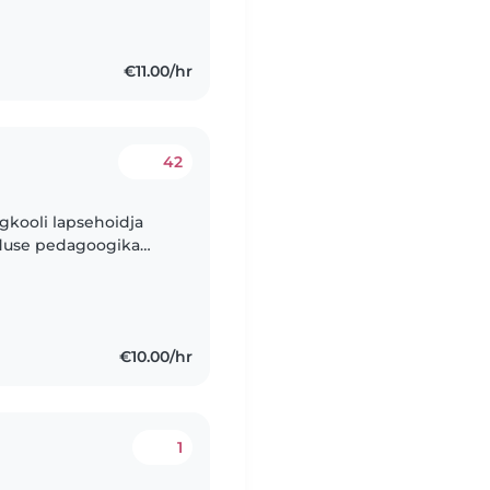
biks..
€11.00/hr
42
gkooli lapsehoidja
riduse pedagoogika
-pairina Rootsis ja
€10.00/hr
1