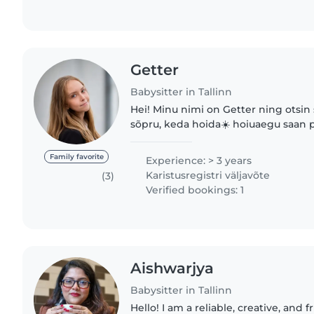
Getter
Babysitter in Tallinn
Hei! Minu nimi on Getter ning otsin 
sõpru, keda hoida☀️ hoiuaegu saan 
kokkuleppele, olen paindlik. Mul on lapsehoidmise
kogemus lastega vanuses..
Family favorite
Experience: > 3 years
Karistusregistri väljavõte
(3)
Verified bookings: 1
Aishwarjya
Babysitter in Tallinn
Hello! I am a reliable, creative, and 