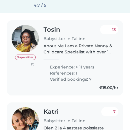
4,7 / 5
Tosin
13
Babysitter in Tallinn
About Me I am a Private Nanny &
Childcare Specialist with over 15
years of experience, providing
Supersitter
personalized, high-quality care
(5)
Experience: > 11 years
for infants, toddlers, and
References: 1
preschoolers. My Expertise..
Verified bookings: 7
€15.00/hr
Katri
7
Babysitter in Tallinn
Olen 2 ja 4 aastase poisslaste