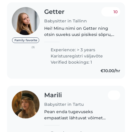
Getter
10
Babysitter in Tallinn
Hei! Minu nimi on Getter ning
otsin suveks uusi pisikesi sõpru,
keda hoida☀️ hoiuaegu saan
Family favorite
pakkuda vastavalt kokkuleppele,
(3)
Experience: > 3 years
olen paindlik. Mul on
Karistusregistri väljavõte
lapsehoidmise kogemus lastega
Verified bookings: 1
vanuses..
€10.00/hr
Marili
Babysitter in Tartu
Pean enda tugevuseks
empaatiast lähtuvat võimet
inimestega kontakti luua.
Gümnaasiumi kõrvalt sain