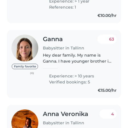
Experience: > 1 year
vabatahtliku töö kogemuse Püha
References: 1
Johannese Kooli lasteaia
€10.00/hr
segarühmas ja sealne tegelus..
Ganna
63
Babysitter in Tallinn
Hey dear family. My name is
Ganna. I have younger brother in
the family, whom i helped to
Family favorite
raise as my mom was working
(10)
Experience: > 10 years
hard and needed help. I was an
Verified bookings: 5
Au Pair in Germany taking care..
€15.00/hr
Anna Veronika
4
Babysitter in Tallinn