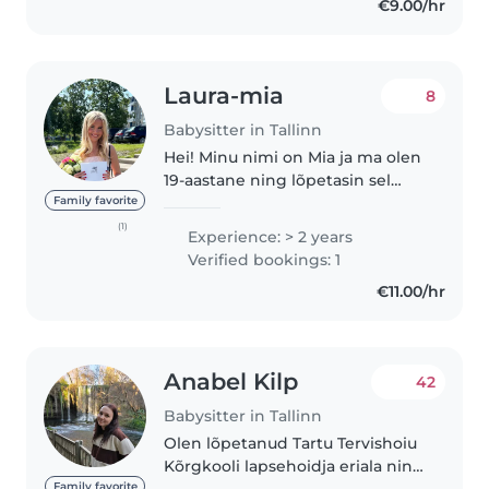
€9.00/hr
muudes..
Laura-mia
8
Babysitter in Tallinn
Hei! Minu nimi on Mia ja ma olen
19-aastane ning lõpetasin sel
aastal keskkooli. Olen tegelenud
Family favorite
lapsehoidmisega juba päris
(1)
Experience: > 2 years
pikalt. Olen aidanud kasvatada
Verified bookings: 1
oma pere lapsi ja käinud abiks..
€11.00/hr
Anabel Kilp
42
Babysitter in Tallinn
Olen lõpetanud Tartu Tervishoiu
Kõrgkooli lapsehoidja eriala ning
Tallinna Ülikooli alushariduse
Family favorite