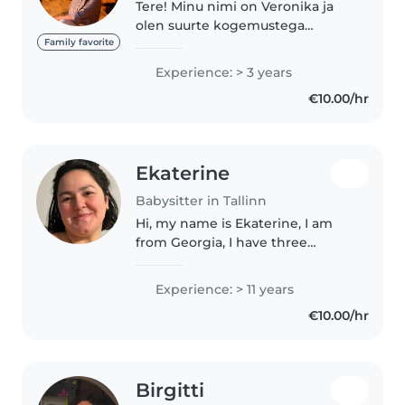
Tere! Minu nimi on Veronika ja
olen suurte kogemustega
lapsehoidja. Olen töötanud nii
Family favorite
lasteaias kui ka eralasteaias ning
Experience: > 3 years
mul on kehtiv tervisetõend.
€10.00/hr
Armastan siiralt lapsi ja tunnen..
Ekaterine
Babysitter in Tallinn
Hi, my name is Ekaterine, I am
from Georgia, I have three
children, 2-4-17 years, I can work
only from 10:00 to 16:00 in the
Experience: > 11 years
hours, I am not a smoker, I never
€10.00/hr
drink, being with children..
Birgitti