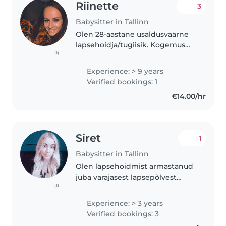
Riinette
3
Babysitter in Tallinn
Olen 28-aastane usaldusväärne
lapsehoidja/tugiisik. Kogemus
(1)
erinevas vanuses lastega. Olemas
perede soovitused ja positiivne
Experience: > 9 years
tagasiside! Läbinud mitmeid
Verified bookings: 1
laste arengu ja kasvatuse..
€14.00/hr
Siret
1
Babysitter in Tallinn
Olen lapsehoidmist armastanud
juba varajasest lapsepõlvest
(1)
peale. Mul endal on 2 last, 17a
tütar ja 8a poeg. Olen nendega
Experience: > 3 years
väga pikalt kodune olnud,
Verified bookings: 3
toetanud neid õppetöös ja