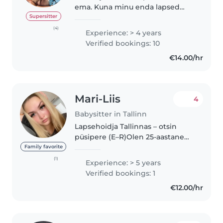
ema. Kuna minu enda lapsed
käivad lasteaias, soovin oma vaba
Supersitter
aega täita lapsehoidjana. Olen
(4)
Experience: > 4 years
üsna mängulise kasvatusstiiliga -
Verified bookings: 10
meeldib palju lastega joosta..
€14.00/hr
Mari-Liis
4
Babysitter in Tallinn
Lapsehoidja Tallinnas – otsin
püsipere (E–R)Olen 25-aastane
rõõmsameelne lapsehoidja ja
Family favorite
minu teekond lastega sai alguse
(1)
Experience: > 5 years
juba 10-aastaselt, kui hoidsin oma
Verified bookings: 1
nooremat venda ja õe pisikesi...
€12.00/hr