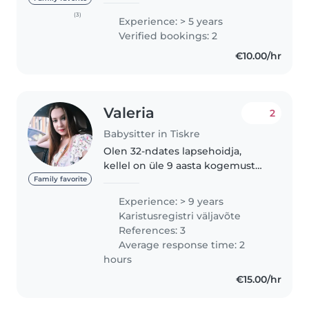
pedagoogika eriala. Samuti olen
(3)
Experience: > 5 years
töötanud aasta au-pairina Rootsis
Verified bookings: 2
ja käinud Hispaanias..
€10.00/hr
Valeria
2
Babysitter in Tiskre
Olen 32-ndates lapsehoidja,
kellel on üle 9 aasta kogemust
beebide, väikelaste, lasteaialaste
Family favorite
ja kooliealiste lastega. Olen
Experience: > 9 years
lapsehoidmises hoolilik,
Karistusregistri väljavõte
vastutustundlik ja lõbus. Oskan..
References: 3
Average response time: 2
hours
€15.00/hr