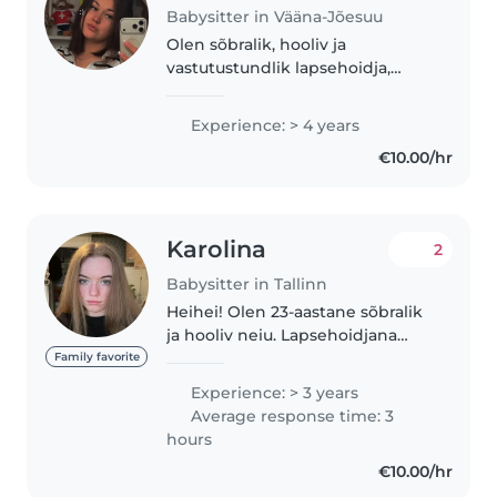
Babysitter in Vääna-Jõesuu
Olen sõbralik, hooliv ja
vastutustundlik lapsehoidja,
kellele meeldib lastega tegeleda.
Töötan igapäevaselt lastega,
Experience: > 4 years
mistõttu on mul kogemus eri
€10.00/hr
vanuses lastega suhtlemisel ja
nende..
Karolina
2
Babysitter in Tallinn
Heihei! Olen 23-aastane sõbralik
ja hooliv neiu. Lapsehoidjana
olen töötanud 3-4 aastat. Lastega
Family favorite
meeldib väljas möllata, samuti ka
Experience: > 3 years
toas erinevaid mänge mängida
Average response time: 3
või joonistada/lugeda..
hours
€10.00/hr