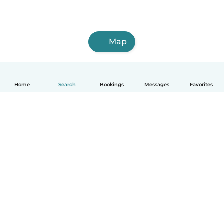
Map
Home
Search
Bookings
Messages
Favorites
English
How it works
Help
Terms & Privacy
Pricing
Company details
Babysits for Work
Community standards